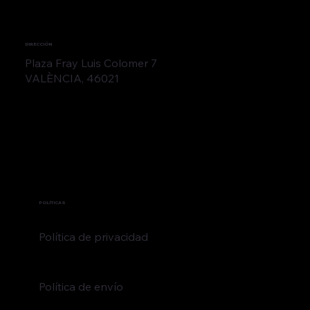
CONTACTO
+34 644627857
cafecolomer@gmail.com
DIRECCIÓN
​Plaza Fray Luis Colomer 7
VALÈNCIA, 46021