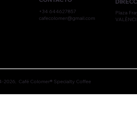
DIREC
+34 644627857
​Plaza Fr
cafecolomer@gmail.com
VALÈNCI
-2026, Café Colomer® Specialty Coffee