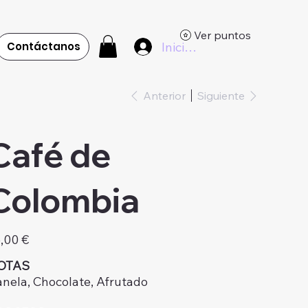
Ver puntos
Iniciar sesión
Contáctanos
Anterior
Siguiente
Café de
Colombia
io
,00 €
OTAS
nela, Chocolate, Afrutado