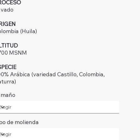
ROCESO
avado
RIGEN
lombia (Huila)
LTITUD
.700 MSNM
SPECIE
0% Arábica (variedad Castillo, Colombia,
turra)
amaño
po de molienda