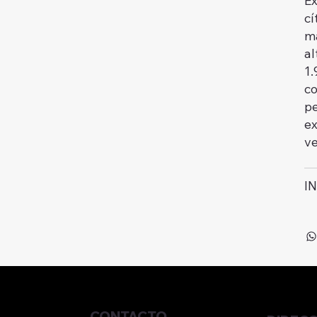
Ex
cí
ma
al
1.
co
pe
ex
ve
I
CONTACTO