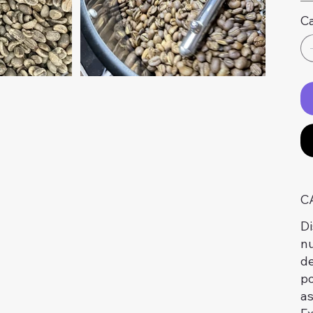
C
C
Di
nu
de
po
as