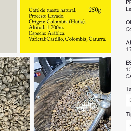
P
L
O
Co
A
1
E
10
Ca
T
Ti